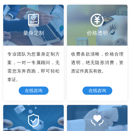
量身定制
价格透明
专业团队为您量身定制方
收费条款清晰，价格合理
案，一对一专属顾问，无
透明，绝无隐形消费，资
需您东奔西跑，即可轻松
质证件真实有效。
拿证。
在线咨询
在线咨询