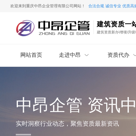
欢迎来到重庆中昂企业管理有限公司网站！
合法合规 诚信专业 优质高
建筑资质一
建筑资质新办\增项\升级
网站首页
走进中昂
资质代办
中昂企管 资讯
实时洞察行业动态，聚焦资质最新资讯