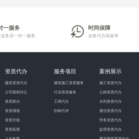
对一服务
时间保障
质业务员一对一服务
业务代办高效率
资质代办
服务项目
案例展示
建筑资质代办
建筑施工资质服务
施工资质代办
公司股权转让
行业资质服务
公路资质代办
资质新办
工商代办
水利资质代办
资质增项
职称代评
通信资质代办
资质升级
劳务资质代办
资质延期
监理资质代办
入渝备案
重庆建筑资质代办