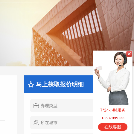
马上获取报价明细
7*24小时服务
13637995133
在线客服