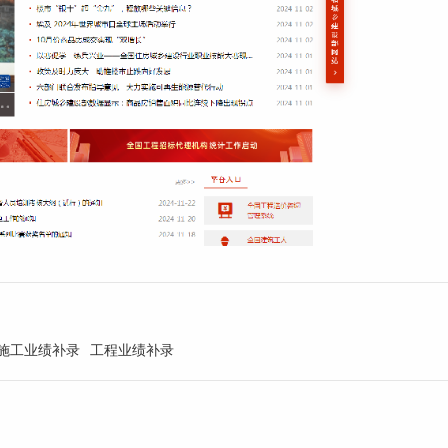
施工业绩补录
工程业绩补录