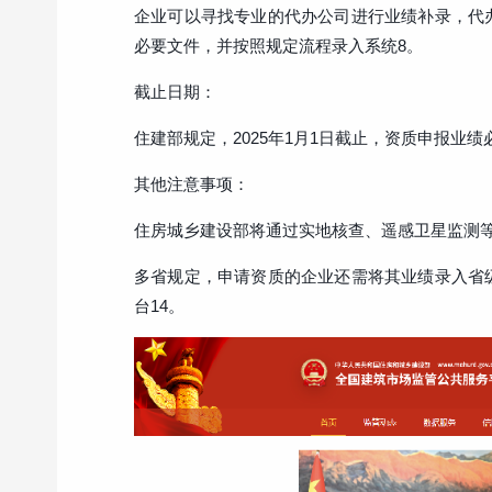
企业可以寻找专业的代办公司进行业绩补录，代
必要文件，并按照规定流程录入系统8。
截止日期：
住建部规定，2025年1月1日截止，资质申报业
其他注意事项：
住房城乡建设部将通过实地核查、遥感卫星监测
多省规定，申请资质的企业还需将其业绩录入省
台14。