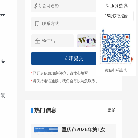
服务热线
公共
15秒获取报价
解决
微信扫码咨询
*
已开启信息加密保护，请放心填写！
*
请保持电话通畅，我们会尽快与您联系。
业绩
热门信息
更多
重庆市2026年第1次核准工程监理企业资质告知承诺制事后核查情况公示