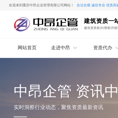
欢迎来到重庆中昂企业管理有限公司网站！
合法合规 诚信专业 优质高
建筑资质一
建筑资质新办\增项\升级
网站首页
走进中昂
资质代办
中昂企管 资讯
实时洞察行业动态，聚焦资质最新资讯