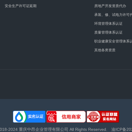
安全生产许可证延期
房地产开发资质代办
承装、修、试电力许可
环境管理体系认证
质量管理体系认证
职业健康安全管理体系
其他各类资质
© 2018-2024 重庆中昂企业管理有限公司 All Rights Reserved.
渝ICP备20