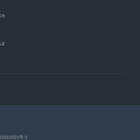
代办
认证
22012021号-1