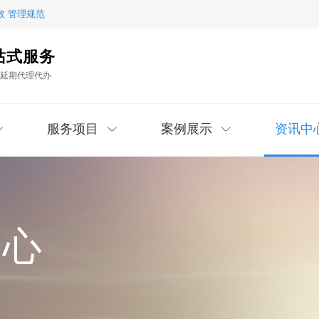
效 管理规范
站式服务
\延期代理代办
服务项目
案例展示
资讯中
中心