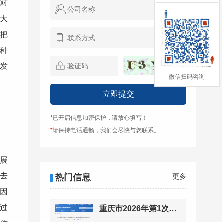
对
大
把
种
发
微信扫码咨询
*
已开启信息加密保护，请放心填写！
*
请保持电话通畅，我们会尽快与您联系。
展
去
热门信息
更多
因
过
重庆市2026年第1次核准工程监理企业资质告知承诺制事后核查情况公示