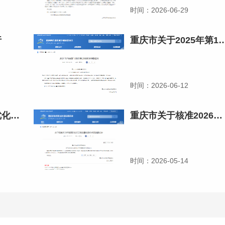
时间：2026-06-29
行
重庆市关于2025年第13批次重点
时间：2026-06-12
重庆市关于进一步优化建筑施工企业安全生产许可证办理工作的通知
重庆市关于核准2026年度第5批次工程质量检测机构资质
时间：2026-05-14