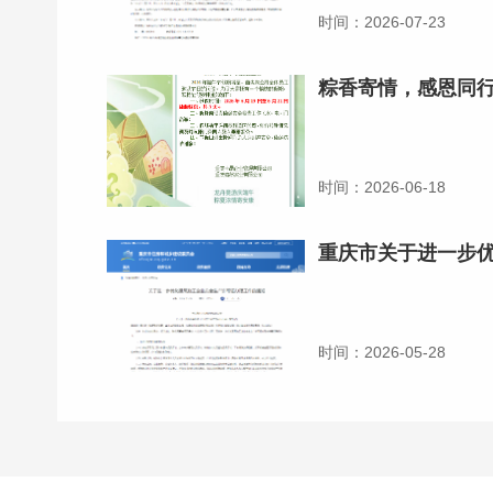
时间：2026-07-23
粽香寄情，感恩同
时间：2026-06-18
时间：2026-05-28