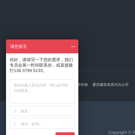
请您留言
你好，请填写一下您的需求，我们
专员会第一时间联系你，或直接拨
打136 3799 5133。
友情链接
重庆资质代办
重庆评职称
重庆建筑资质代办公司
Copyright 