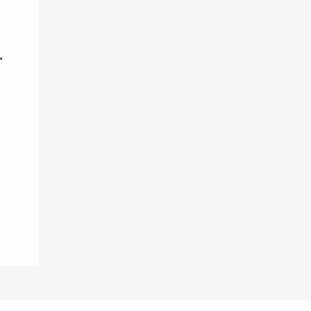
核查结果的通报