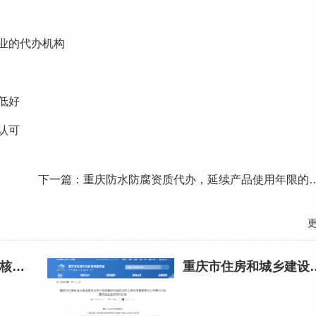
业的代办机构
低好
认可
下一篇：重庆防水防腐资质代办，延
重庆市2026年第1次核准工程监理企业资质告知承诺制事后核查情况公示
重庆市住房和城乡建设委员会关于核准重庆市通达自控