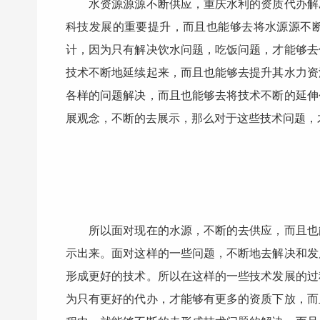
水资源源源不断供应，重庆水利的资质代办解决
科技发展的重要提升，而且也能够去将水源源不
计，因为只有解决饮水问题，吃饭问题，才能够去
技术不断地延续起来，而且也能够去提升其水力资
各样的问题解决，而且也能够去将技术不断的延伸
展观念，不断的去展示，那么对于这些技术问题，
所以面对现在的水源，不断的去供应，而且也能
示出来。面对这样的一些问题，不断地去解决和发
形成更好的技术。所以在这样的一些技术发展的过
为只有更好的代办，才能够有更多的资质下放，而