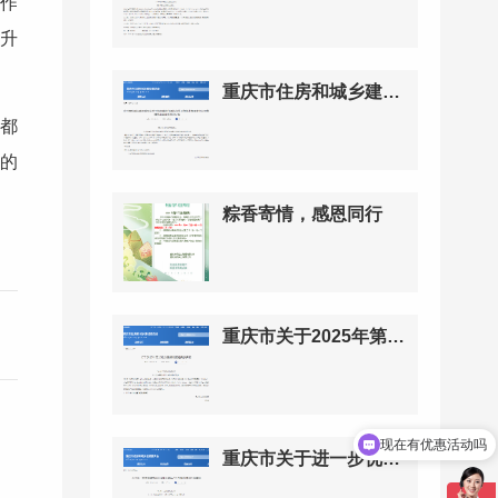
作
升
重庆市住房和城乡建设委员会关于核准重庆市通达自控工程技术有限责任公司等131家建筑业企业资质的公告
都
的
粽香寄情，感恩同行
重庆市关于2025年第13批次重点核查结果的通报
现在有优惠活动吗
可以介绍下你们的产品么
重庆市关于进一步优化建筑施工企业安全生产许可证办理工作的通知