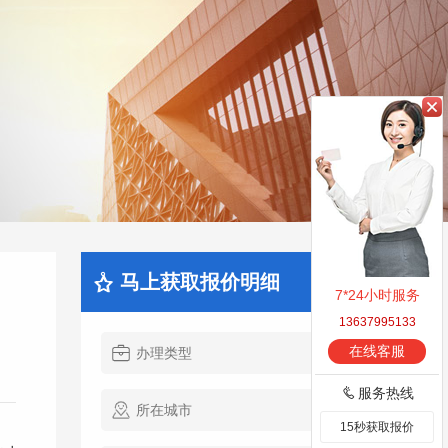
马上获取报价明细
7*24小时服务
13637995133
在线客服
服务热线
15秒获取报价