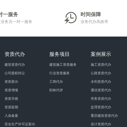
对一服务
时间保障
质业务员一对一服务
业务代办高效率
资质代办
服务项目
案例展示
建筑资质代办
建筑施工资质服务
施工资质代办
公司股权转让
行业资质服务
公路资质代办
资质新办
工商代办
水利资质代办
资质增项
职称代评
通信资质代办
资质升级
劳务资质代办
资质延期
监理资质代办
入渝备案
重庆建筑资质代办
安全生产许可证新办
设计资质代办