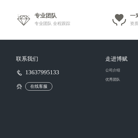
专业团队
一
专业团队 全程跟踪
资
联系我们
走进博赋
公司介绍
13637995133
优秀团队
在线客服