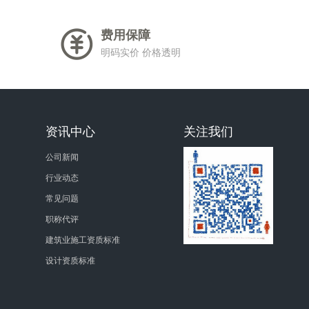
费用保障
明码实价 价格透明
资讯中心
关注我们
公司新闻
行业动态
常见问题
职称代评
建筑业施工资质标准
设计资质标准